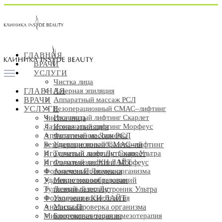
ГЛАВНАЯ
ВРАЧИ
УСЛУГИ
Чистка лица
Лазерная эпиляция
ГЛАВНАЯ
Аппаратный массаж РСЛ
ВРАЧИ
Безоперационный СМАС–лифтинг
УСЛУГИ
Игольчатый лифтинг Скарлет
Чистка лица
Игольчатый лифтинг Морфеус
Лазерная эпиляция
Фотолечение Люмекка
Аппаратный массаж РСЛ
Удаление новообразований
Безоперационный СМАС–лифтинг
Тулиевый лазер Лутроник Ультра
Игольчатый лифтинг Скарлет
Фотолечение КН ЛАЙТ
Игольчатый лифтинг Морфеус
Анализы.Проверка организма
Фотолечение Люмекка
Микротоковая терапия
Удаление новообразований
Лазерный пилинг
Тулиевый лазер Лутроник Ультра
Уходовая косметология
Фотолечение КН ЛАЙТ
Массажи
Анализы.Проверка организма
Биоревитализация и мезотерапия
Микротоковая терапия