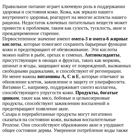
Правильное питание играет ключевую роль в поддержании
здоровья и состояния кожи. Кожа, как зеркало нашего
внутреннего здоровья, реагирует на многие аспекты нашего
рациона. Недостаток ключевых питательных веществ может
привести к проблемам, таким как сухость, тусклость, акне и
преждевременное старение.
Первостепенное значение имеют
омега-3 и омега-6 жирные
кислоты
, которые помогают сохранить барьерные функции
кожи и предотвращают её обезвоживание. Эти кислоты
можно найти в рыбе, орехах и семенах.
Антиоксиданты
,
присутствующие в овощах и фруктах, таких как морковь,
шпинат и ягоды, защищают кожу от повреждений, вызванных
свободными радикалами, и способствуют её регенерации.
Не менее важны
витамины A, C и E
, которые отвечают за
обновление клеток, заживление и защиту от ультрафиолета.
Витамин C, например, поддерживает синтез коллагена,
способствующего упругости кожи.
Продукты, богатые
цинком
, такие как мясо, бобовые и цельнозерновые
продукты, способствуют заживлению воспалений и
предотвращают появление акне.
Сахара и переработанные продукты могут негативно
сказаться на состоянии кожи, вызывая воспалительные
Prozesse. Они способствуют образованию акне и ухудшают
общее состояние дермы. Умеренное потребление воды также