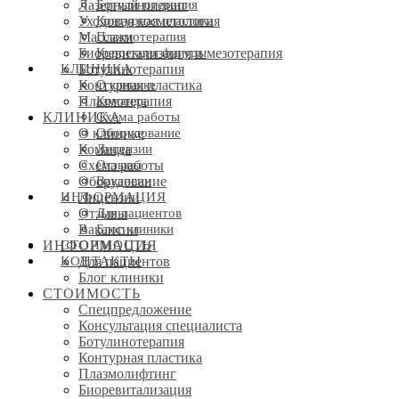
Ботулинотерапия
Лазерный пилинг
Контурная пластика
Уходовая косметология
Плазмотерапия
Массажи
Коррекция фигуры
Биоревитализация и мезотерапия
КЛИНИКА
Ботулинотерапия
О клинике
Контурная пластика
Команда
Плазмотерапия
Схема работы
КЛИНИКА
Оборудование
О клинике
Лицензии
Команда
Отзывы
Схема работы
Вакансии
Оборудование
ИНФОРМАЦИЯ
Лицензии
Для пациентов
Отзывы
Блог клиники
Вакансии
СТОИМОСТЬ
ИНФОРМАЦИЯ
КОНТАКТЫ
Для пациентов
Блог клиники
СТОИМОСТЬ
Спецпредложение
Консультация специалиста
Ботулинотерапия
Контурная пластика
Плазмолифтинг
Биоревитализация