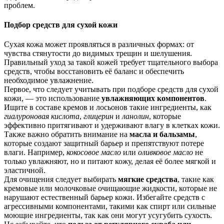
проблем.
Подбор средств для сухой кожи
Сухая кожа может проявляться в различных формах: от
чувства стянутости до видимых трещин и шелушения.
Правильный уход за такой кожей требует тщательного выбора
средств, чтобы восстановить её баланс и обеспечить
необходимое увлажнение.
Первое, что следует учитывать при подборе средств для сухой
кожи, — это использование
увлажняющих компонентов
.
Ищите в составе кремов и лосьонов такие ингредиенты, как
гиалуроновая кислота
,
глицерин
и
ланолин
, которые
эффективно притягивают и удерживают влагу в клетках кожи.
Также важно обратить внимание на
масла и бальзамы
,
которые создают защитный барьер и препятствуют потере
влаги. Например,
кокосовое масло
или
оливковое масло
не
только увлажняют, но и питают кожу, делая её более мягкой и
эластичной.
Для очищения следует выбирать
мягкие средства
, такие как
кремовые или молочковые очищающие жидкости, которые не
нарушают естественный барьер кожи. Избегайте средств с
агрессивными компонентами, такими как спирт или сильные
моющие ингредиенты, так как они могут усугубить сухость.