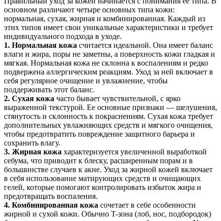
Правильный уход за кожей начинается с понимания ее типа. В
основном различают четыре основных типа кожи:
нормальная, сухая, жирная и комбинированная. Каждый из
этих типов имеет свои уникальные характеристики и требует
индивидуального подхода в уходе.
1. Нормальная кожа
считается идеальной. Она имеет баланс
влаги и жира, поры не заметны, а поверхность кожи гладкая и
мягкая. Нормальная кожа не склонна к воспалениям и редко
подвержена аллергическим реакциям. Уход за ней включает в
себя регулярное очищение и увлажнение, чтобы
поддерживать этот баланс.
2. Сухая кожа
часто бывает чувствительной, с ярко
выраженной текстурой. Ее основные признаки — шелушения,
стянутость и склонность к покраснениям. Сухая кожа требует
дополнительных увлажняющих средств и мягкого очищения,
чтобы предотвратить повреждение защитного барьера и
сохранить влагу.
3. Жирная кожа
характеризуется увеличенной выработкой
себума, что приводит к блеску, расширенным порам и в
большинстве случаев к акне. Уход за жирной кожей включает
в себя использование матирующих средств и очищающих
гелей, которые помогают контролировать избыток жира и
предотвращать воспаления.
4. Комбинированная кожа
сочетает в себе особенности
жирной и сухой кожи. Обычно T-зона (лоб, нос, подбородок)