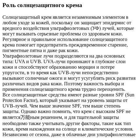
Роль солнцезащитного крема
Солнцезащитный крем является незаменимым элементом в
любом уходе за кожей, поскольку он защищает эпидермис от
вредного воздействия ультрафиолетовых (УФ) лучей, которые
могут вызывать серьезные проблемы со здоровьем кожи.
Регулярное и правильное использование солнцезащитного
крема помогает предотвратить преждевременное старение,
пигментные пятна и даже рак кожи.
Ультрафиолетовые лучи подразделяются на два основных
типа: UVA и UVB. UVA-лучи проникают в глубокие слои
кожи и способствуют образованию морщин и потере
упругости, в то время как UVB-лучи непосредственно
вызывают солнечные ожоги и могут усугублять риск развития
различных видов рака кожи. Поэтому важность выбора и
применения солнцезащитного крема трудно переоценить.
Все солнцезащитные средства имеют разные уровни SPF (Sun
Protection Factor), который указывает на уровень защиты от
UVB-лучей. Чем выше значение SPF, тем выше степень
защиты. Однако важно помнить, что крем с высоким SPF не
является万能ным решением, и для тщательной защиты
необходимо также учитывать другие факторы, такие как тип
кожи, время нахождения на солнце и климатические условия.
Независимо от сезона, даже в облачные дни ультрафиолетовые