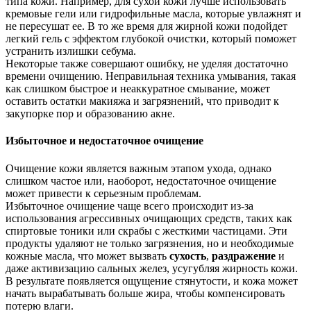
типа кожи. Например, для сухой кожи лучше использовать
кремовые гели или гидрофильные масла, которые увлажнят и
не пересушат ее. В то же время для жирной кожи подойдет
легкий гель с эффектом глубокой очистки, который поможет
устранить излишки себума.
Некоторые также совершают ошибку, не уделяя достаточно
времени очищению. Неправильная техника умывания, такая
как слишком быстрое и неаккуратное смывание, может
оставить остатки макияжа и загрязнений, что приводит к
закупорке пор и образованию акне.
Избыточное и недостаточное очищение
Очищение кожи является важным этапом ухода, однако
слишком частое или, наоборот, недостаточное очищение
может привести к серьезным проблемам.
Избыточное очищение чаще всего происходит из-за
использования агрессивных очищающих средств, таких как
спиртовые тоники или скрабы с жесткими частицами. Эти
продукты удаляют не только загрязнения, но и необходимые
кожные масла, что может вызвать
сухость
,
раздражение
и
даже активизацию сальных желез, усугубляя жирность кожи.
В результате появляется ощущение стянутости, и кожа может
начать вырабатывать больше жира, чтобы компенсировать
потерю влаги.