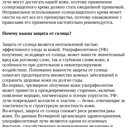
лучи могут достигать вашей кожи, поэтому применение
солнцезащитного крема должно стать ежедневной привычкой.
Неправильное использование солнцезащитного крема может
свести на нет все его преимущества, поэтому ознакомление с
правилами его применения настоятельно рекомендуется.
Почему важна защита от солнца?
Защита от солнца является неотъемлемой частью
эффективного ухода за кожей. Ультрафиолетовое (УФ)
излучение, исходящее от солнца, может нанести значительный
вред как роговому слою, так и глубоким слоям кожи, в
особенности при длительном и неконтролируемом
воздействии. Понимание важности защиты от солнца
помогает предотвратить множество кожных заболеваний и
сохранить здоровье кожи на долгие годы.
Во-первых, чрезмерное облучение кожи ультрафиолетом
может привести к преждевременному старению, включая
появление морщин, пигментации и потери упругости. УФ-
лучи повреждают коллаген и эластин — белки, отвечающие за
эластичность и структурную целостность кожи.
Во-вторых, защита от солнца снижает риск развития рака
кожи. По данным Всемирной организации здравоохранения,
ультрафиолетовые лучи являются одним из основных
факторов, способствующих возникновению меланомы и