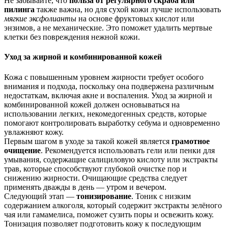
Не забывайте, что
польза от регулярного скраба или
пилинга
также важна, но для сухой кожи лучше использовать
мягкие эксфолианты
на основе фруктовых кислот или
энзимов, а не механические. Это поможет удалить мертвые
клетки без повреждения нежной кожи.
Уход за жирной и комбинированной кожей
Кожа с повышенным уровнем жирности требует особого
внимания и подхода, поскольку она подвержена различным
недостаткам, включая акне и воспаления. Уход за жирной и
комбинированной кожей должен основываться на
использовании легких, некомедогенных средств, которые
помогают контролировать выработку себума и одновременно
увлажняют кожу.
Первым шагом в уходе за такой кожей является
грамотное
очищение
. Рекомендуется использовать гели или пенки для
умывания, содержащие салициловую кислоту или экстракты
трав, которые способствуют глубокой очистке пор и
снижению жирности. Очищающие средства следует
применять дважды в день — утром и вечером.
Следующий этап —
тонизирование
. Тоник с низким
содержанием алкоголя, который содержит экстракты зелёного
чая или гамамелиса, поможет сузить поры и освежить кожу.
Тонизация позволяет подготовить кожу к последующим