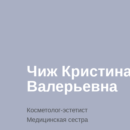
Чиж Кристин
Валерьевна
Косметолог-эстетист
Медицинская сестра