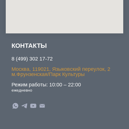
КОНТАКТЫ
МАГАЗИН
8 (499) 302 17-72
косметика для:
Москва, 119021, Языковский переулок, 2
• лица
м.Фрунзенская/Парк Культуры
• шеи & декольте
Режим работы: 10:00 – 22:00
• тела
ежедневно
• волос
БЕСТСЕЛЛЕРЫ
БИОДОБАВКИ
• покупателей