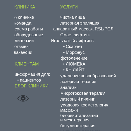
КЛИНИКА
УСЛУГИ
о клинике
чистка лица
команда
лазерная эпиляция
схема работы
аппаратный массаж RSL/РСЛ
оборудование
Смас–лифтинг
лицензии
Игольчатый лифтинг:
отзывы
• Скарлет
вакансии
• Морфеус
фотолечение
КЛИЕНТАМ
• ЛЮМЕКА
• КН ЛАЙТ
информация для:
удаление новообразований
• пациентов
лазерная терапия
БЛОГ КЛИНИКИ
анализы
микротоковая терапия
лазерный пилинг
уходовая косметология
массажи
биоревитализация
и мезотерапия
ботулинотерапия