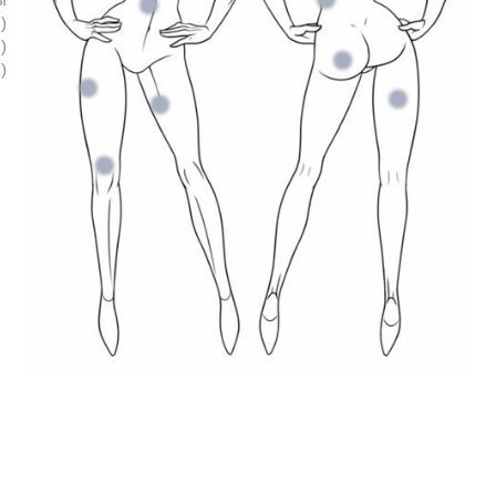
)
)
)