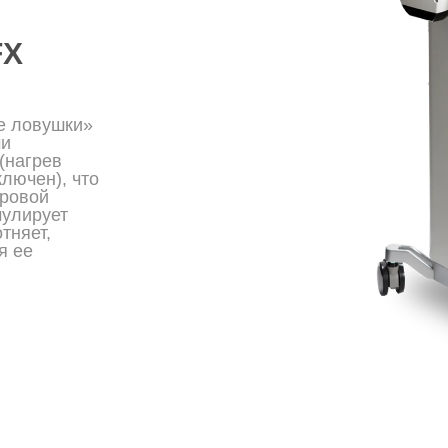
FX
е ловушки»
ми
(нагрев
ключен), что
ировой
мулирует
тняет,
я ее