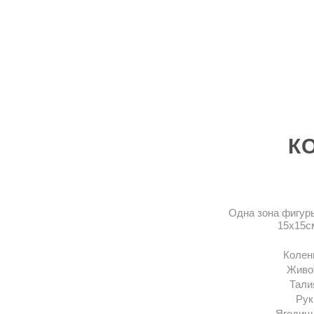
К
Одна зона фигур
15х15с
Колен
Живо
Тали
Рук
Ягодиц