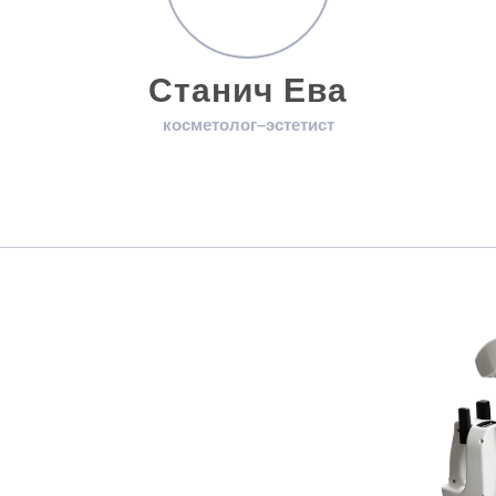
Станич Ева
косметолог–эстетист