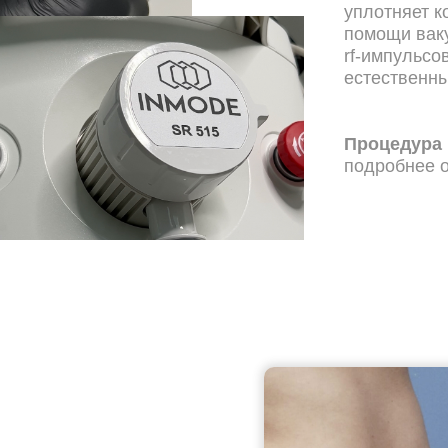
уплотняет 
помощи ваку
rf-импульсо
естественны
Процедура 
подробнее о