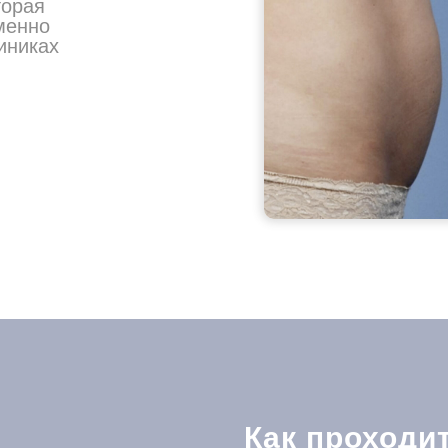
торая
менно
иниках
Как проходи