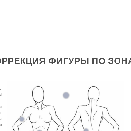
ОРРЕКЦИЯ ФИГУРЫ ПО ЗОН
ы
м
и
т
я
и
ы