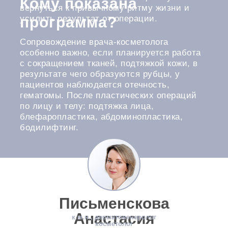
Кому показана
вернуться к привычному ритму жизни и
программа?
усилить результат от операции.
Сопровождение врача-косметолога
особенно важно, если планируется работа
с сокращением тканей, подтяжкой кожи, в
результате чего образуются рубцы, у
пациентов наблюдается отечность,
гематомы. После пластических операций
по лицу и телу: подтяжка лица,
блефаропластика, абдоминопластика,
бодилифтинг.
Письменскова
Анастасия
к.м.н., дерматовенеролог
косметолог