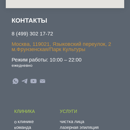
КОНТАКТЫ
МАГАЗИН
8 (499) 302 17-72
косметика для:
Москва, 119021, Языковский переулок, 2
• лица
м.Фрунзенская/Парк Культуры
• шеи & декольте
Режим работы: 10:00 – 22:00
• тела
ежедневно
• волос
БЕСТСЕЛЛЕРЫ
БИОДОБАВКИ
• покупателей
КЛИНИКА
УСЛУГИ
о клинике
чистка лица
команда
лазерная эпиляция