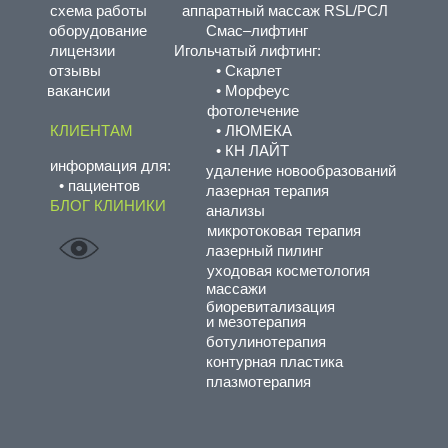
схема работы
аппаратный массаж RSL/РСЛ
оборудование
Смас–лифтинг
лицензии
Игольчатый лифтинг:
отзывы
• Скарлет
вакансии
• Морфеус
фотолечение
КЛИЕНТАМ
• ЛЮМЕКА
• КН ЛАЙТ
информация для:
удаление новообразований
• пациентов
лазерная терапия
БЛОГ КЛИНИКИ
анализы
микротоковая терапия
лазерный пилинг
уходовая косметология
массажи
биоревитализация
и мезотерапия
ботулинотерапия
контурная пластика
плазмотерапия