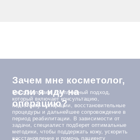
Зачем мне косметолог,
если я иду на
Мы предлагаем комплексный подход,
который включает консультацию,
операцию?
подготовку к операции, восстановительные
процедуры и дальнейшее сопровождение в
период реабилитации. В зависимости от
задачи, специалист подберет оптимальные
методики, чтобы поддержать кожу, ускорить
восстановление и помочь пациенту