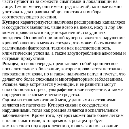
часто путают из-за схожести симптомов и локализации на
лице. Тем не менее, они имеют ряд отличий, которые важно
учитывать для правильной диагностики и выбора
соответствующего лечения.
Купероз
характеризуется наличием расширенных капилляров
и сосудистых звездочек, чаще всего на щеках, носу и лбу. Он
может проявляться в виде покраснений, сосудистых
звездочек. Основной причиной купероза является нарушение
кровообращения в мелких сосудах, что может быть вызвано
различными факторами, такими как наследственность,
климатические условия, а также злоупотребление алкоголем и
острыми продуктами.
Розацеа
, в свою очередь, представляет собой хроническое
воспалительное заболевание, которое проявляется не только
покраснением кожи, но и также наличием папул и пустул, что
делает его более сложным и многофакторным заболеванием.
Розацеа чаще встречается у женщин, и ее развитии могут
способствовать стресс, ультрафиолетовое излучение, а также
определенные косметические средства.
Одним из главных отличий между данными состояниями
является их патогенез. Купероз связан с сосудистыми
нарушениями, тогда как розацеа является воспалительным
заболеванием. Кроме того, купероз может быть более легким
в плане симптомов, в то время как розацеа требует
комплексного подхода к лечению, включая использование