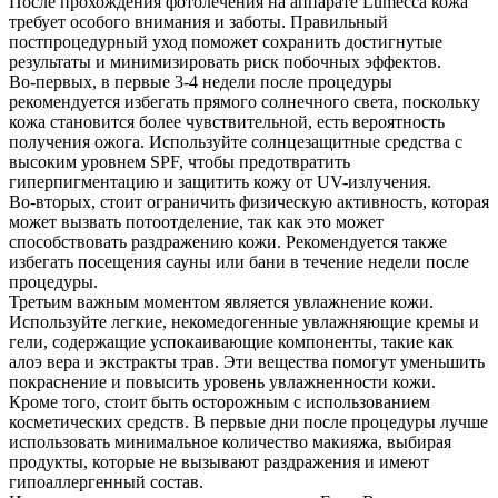
После прохождения фотолечения на аппарате Lumecca кожа
требует особого внимания и заботы. Правильный
постпроцедурный уход поможет сохранить достигнутые
результаты и минимизировать риск побочных эффектов.
Во-первых, в первые 3-4 недели после процедуры
рекомендуется избегать прямого солнечного света, поскольку
кожа становится более чувствительной, есть вероятность
получения ожога. Используйте солнцезащитные средства с
высоким уровнем SPF, чтобы предотвратить
гиперпигментацию и защитить кожу от UV-излучения.
Во-вторых, стоит ограничить физическую активность, которая
может вызвать потоотделение, так как это может
способствовать раздражению кожи. Рекомендуется также
избегать посещения сауны или бани в течение недели после
процедуры.
Третьим важным моментом является увлажнение кожи.
Используйте легкие, некомедогенные увлажняющие кремы и
гели, содержащие успокаивающие компоненты, такие как
алоэ вера и экстракты трав. Эти вещества помогут уменьшить
покраснение и повысить уровень увлажненности кожи.
Кроме того, стоит быть осторожным с использованием
косметических средств. В первые дни после процедуры лучше
использовать минимальное количество макияжа, выбирая
продукты, которые не вызывают раздражения и имеют
гипоаллергенный состав.