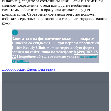
И наконец, следите за состоянием кожи. Если Вы заметили
сильное покраснение, отеки или другие необычные
симптомы, обратитесь к врачу или дерматологу для
консультации. Своевременное вмешательство поможет
избежать серьезных осложнений и сохранить здоровье вашей
кожи.
Записаться на фотолечение кожи на аппарате
Lumecca со скидкой 10% при первом посещении
Inside Beauty Clinic можно через любую форму
записи на сайте, либо по телефону
8 (499) 302 17-
72
Подробнее об услуге можно узнать
на данной
странице.
Доброгорская Елена Сергеевна