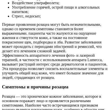
Воздействие ультрафиолета;
Употребление горячей, острой пищи и алкогольных
напитков;
Стресс, недосып;
Первые проявления розацеа могут быть незначительными,
однако со временем симптомы становятся более
выраженными. пациенты часто жалуются на ощущение
жжения и стянутости кожи, а также на постоянное
покраснение щек, подбородка и лба. Развитие заболевания
может проходить с периодами обострений и ремиссий, что
делает его лечением сложной задачей.
Эффективность аппаратного лечения фото- и лазерной
терапией, в частности с использованием аппарата Lumecca,
вызывает растущий интерес среди дерматологов и пациентов.
Эта процедура позволяет снизить воспалительные элементы и
улучшить общий вид кожи, что имеет большое значение для
людей, страдающих от розацеа.
Симптомы и причины розацеа
Розацеа — это хроническое кожное заболевание, которое в
основном поражает лицо и проявляется различными
симптомами. Наиболее часто встречающимся признаком
розацеа является покраснение кожи, особенно в области щек,