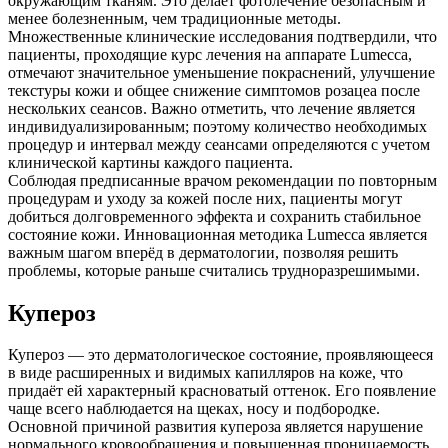
окружающим тканям. Это делает фотолечение безопасным и
менее болезненным, чем традиционные методы.
Множественные клинические исследования подтвердили, что
пациенты, проходящие курс лечения на аппарате Lumecca,
отмечают значительное уменьшение покраснений, улучшение
текстуры кожи и общее снижение симптомов розацеа после
нескольких сеансов. Важно отметить, что лечение является
индивидуализированным; поэтому количество необходимых
процедур и интервал между сеансами определяются с учетом
клинической картины каждого пациента.
Соблюдая предписанные врачом рекомендации по повторным
процедурам и уходу за кожей после них, пациенты могут
добиться долговременного эффекта и сохранить стабильное
состояние кожи. Инновационная методика Lumecca является
важным шагом вперёд в дерматологии, позволяя решить
проблемы, которые раньше считались трудноразрешимыми.
Купероз
Купероз — это дерматологическое состояние, проявляющееся
в виде расширенных и видимых капилляров на коже, что
придаёт ей характерный красноватый оттенок. Его появление
чаще всего наблюдается на щеках, носу и подбородке.
Основной причиной развития купероза является нарушение
нормального кровообращения и повышенная проницаемость