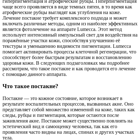
гиперпигментация и атрофические рубцы. Гиперпигментация
чаще всего проявляется в виде темных пятен, в то время как
атрофические рубцы выглядят как углубления на коже.
Лечение постакне требует комплексного подхода и может
включать различные методы, одним из наиболее эффективных
является фотолечение на аппарате Lumecca. Этот метод
использует интенсивный импульсный свет для воздействия на
поражённые участки кожи, способствуя улучшению её
текстуры и уменьшению видимости пигментации. Lumecca
помогает активировать процессы клеточной регенерации, что
способствует более быстрым результатам и восстановлению
здоровья кожи. В следующих подзаголовках мы подробнее
рассмотрим, что такое постакне и как проводится его лечение
с помощью данного аппарата.
Что такое постакне?
Постакне — это кожное состояние, которое возникает в
результате воспалительных процессов, вызванных акне. Оно
представляет собой множество изменений на коже, таких как
следы, рубцы и пигментация, которые остаются после
заживления акне. Постакне может существенно повлиять на
эстетический вид и самооценку человека, так как его
проявления часто видны на лицах, спинах и других участках
тела.