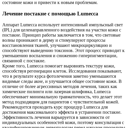
состояние кожи и привести к новым проблемам.
Лечение постакне с помощью Lumecca
Аппарат Lumecca использует интенсивный импульсный свет
(IPL) для целенаправленного воздействия на участки кожи с
постакне. Принцип работы заключается в том, что световые
волны проникают в дерму и стимулируют процессы
восстановления тканей, улучшают микроциркуляцию и
способствуют выведению токсинов. Этот процесс приводит к
уменьшению воспаления и снижению гиперпигментации,
связанной с постакне.
Кроме того, Lumecca помогает выровнять текстуру кожи,
способствуя регенерации клеток. Исследования показывают,
что в результате курса фотолечения заметно уменьшаются
видимые следы акне, и улучшается общее состояние кожи. В
отличие от более агрессивных методов лечения, таких как
химические пилинги или лазерная шлифовка, Lumecca
обеспечивает минимальную травматичность, что делает этот
метод подходящим для пациентов с чувствительной кожей.
Рекомендуется проходить курс процедур Lumecca для
достижения максимального эффекта в устранении постакне.
Эффективность лечения варьируется в зависимости от
индивидуальных особенностей кожи, поэтому консультация с
квалифицированным дерматологом перед началом процедуры