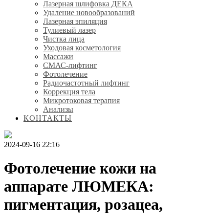
Лазерная шлифовка ДЕКА
Удаление новообразований
Лазерная эпиляция
Тулиевый лазер
Чистка лица
Уходовая косметология
Массажи
СМАС-лифтинг
Фотолечение
Радиочастотный лифтинг
Коррекция тела
Микротоковая терапия
Анализы
КОНТАКТЫ
2024-09-16 22:16
Фотолечение кожи на
аппарате ЛЮМЕКА:
пигментация, розацеа,