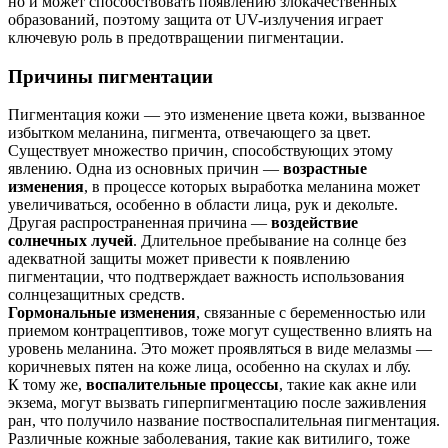
но и может способствовать появлению злокачественных
образований, поэтому защита от UV-излучения играет
ключевую роль в предотвращении пигментации.
Причины пигментации
Пигментация кожи — это изменение цвета кожи, вызванное
избытком меланина, пигмента, отвечающего за цвет.
Существует множество причин, способствующих этому
явлению. Одна из основных причин —
возрастные
изменения
, в процессе которых выработка меланина может
увеличиваться, особенно в области лица, рук и декольте.
Другая распространенная причина —
воздействие
солнечных лучей
. Длительное пребывание на солнце без
адекватной защиты может привести к появлению
пигментации, что подтверждает важность использования
солнцезащитных средств.
Гормональные изменения
, связанные с беременностью или
приемом контрацептивов, тоже могут существенно влиять на
уровень меланина. Это может проявляться в виде мелазмы —
коричневых пятен на коже лица, особенно на скулах и лбу.
К тому же,
воспалительные процессы
, такие как акне или
экзема, могут вызвать гиперпигментацию после заживления
ран, что получило название поствоспалительная пигментация.
Различные кожные заболевания, такие как витилиго, тоже