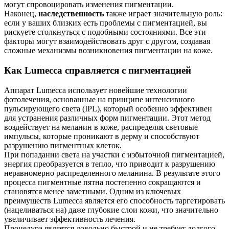
могут спровоцировать изменения пигментации.
Наконец,
наследственность
также играет значительную роль:
если у ваших близких есть проблемы с пигментацией, вы
рискуете столкнуться с подобными состояниями. Все эти
факторы могут взаимодействовать друг с другом, создавая
сложные механизмы возникновения пигментации на коже.
Как Lumecca справляется с пигментацией
Аппарат Lumecca использует новейшие технологии
фотолечения, основанные на принципе интенсивного
пульсирующего света (IPL), который особенно эффективен
для устранения различных форм пигментации. Этот метод
воздействует на меланин в коже, распределяя световые
импульсы, которые проникают в дерму и способствуют
разрушению пигментных клеток.
При попадании света на участки с избыточной пигментацией,
энергия преобразуется в тепло, что приводит к разрушению
неравномерно распределенного меланина. В результате этого
процесса пигментные пятна постепенно сокращаются и
становятся менее заметными. Одним из ключевых
преимуществ Lumecca является его способность таргетировать
(нацеливаться на) даже глубокие слои кожи, что значительно
увеличивает эффективность лечения.
Процедура является довольно быстрой и не требует долгого