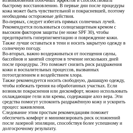
возникновения побочных эффектов и способствовать
быстрому восстановлению. В первые дни после процедуры
кожа может быть чувствительной и покрасневшей, поэтому
необходимы осторожные действия.
Во-первых, следует избегать прямых солнечных лучей.
Рекомендуется пользоваться солнцезащитным кремом с
высоким фактором защиты (не ниже SPF 30), чтобы
предотвратить гиперпигментацию и повреждение кожи.
Также лучше оставаться в тени и носить закрытую одежду в
солнечную погоду.
Во-вторых, важно воздерживаться от посещения сауны,
бассейнов и занятий спортом в течение нескольких дней
после процедуры. Это поможет снизить риск раздражения
кожи и воспалительных процессов, вызванных
потоотделением и воздействием хлора.
Также рекомендуется носить свободную, дышащую одежду,
чтобы избежать трения на обработанных участках. Если
возникли покраснения или дискомфорт, можно использовать
охлаждающие гели или кремы, содержащие алоэ вера. Эти
средства помогут успокоить раздражённую кожу и ускорить
процесс заживления.
Следование этим простым рекомендациям поможет
обеспечить комфорт и минимизировать риск осложнений
после лазерной эпиляции, способствуя более успешному и
долгосрочному результату.