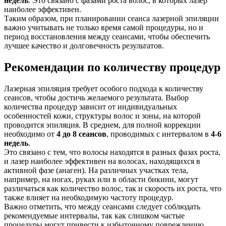
недель
. Это связано с фазами роста волос, в которых лазер
наиболее эффективен.
Таким образом, при планировании сеанса лазерной эпиляции
важно учитывать не только время самой процедуры, но и
период восстановления между сеансами, чтобы обеспечить
лучшее качество и долговечность результатов.
Рекомендации по количеству процедур
Лазерная эпиляция требует особого подхода к количеству
сеансов, чтобы достичь желаемого результата. Выбор
количества процедур зависит от индивидуальных
особенностей кожи, структуры волос и зоны, на которой
проводится эпиляция. В среднем, для полной коррекции
необходимо от
4 до 8 сеансов
, проводимых с интервалом в
4-6
недель
.
Это связано с тем, что волосы находятся в разных фазах роста,
и лазер наиболее эффективен на волосах, находящихся в
активной фазе (анаген). На различных участках тела,
например, на ногах, руках или в области бикини, могут
различаться как количество волос, так и скорость их роста, что
также влияет на необходимую частоту процедур.
Важно отметить, что между сеансами следует соблюдать
рекомендуемые интервалы, так как слишком частые
процедуры могут привести к избыточному повреждению