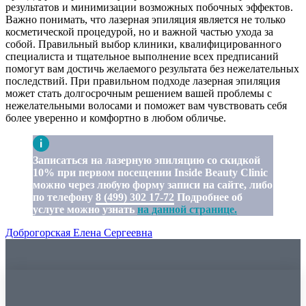
результатов и минимизации возможных побочных эффектов.
Важно понимать, что лазерная эпиляция является не только
косметической процедурой, но и важной частью ухода за
собой. Правильный выбор клиники, квалифицированного
специалиста и тщательное выполнение всех предписаний
помогут вам достичь желаемого результата без нежелательных
последствий. При правильном подходе лазерная эпиляция
может стать долгосрочным решением вашей проблемы с
нежелательными волосами и поможет вам чувствовать себя
более уверенно и комфортно в любом обличье.
Записаться на лазерную эпиляцию со скидкой
10% при первом посещении Inside Beauty Clinic
можно через любую форму записи на сайте, либо
по телефону
8 (499) 302 17-72
Подробнее об
услуге можно узнать
на данной странице.
Доброгорская Елена Сергеевна