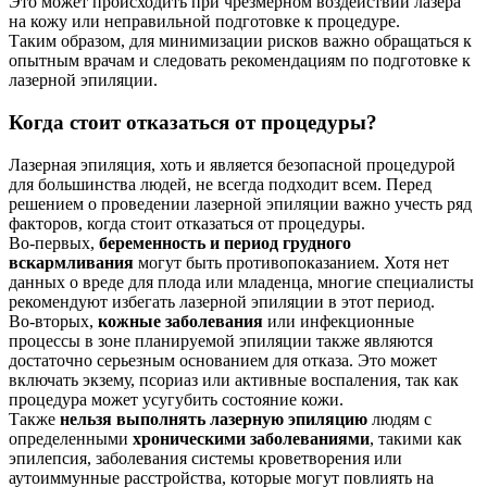
Это может происходить при чрезмерном воздействии лазера
на кожу или неправильной подготовке к процедуре.
Таким образом, для минимизации рисков важно обращаться к
опытным врачам и следовать рекомендациям по подготовке к
лазерной эпиляции.
Когда стоит отказаться от процедуры?
Лазерная эпиляция, хоть и является безопасной процедурой
для большинства людей, не всегда подходит всем. Перед
решением о проведении лазерной эпиляции важно учесть ряд
факторов, когда стоит отказаться от процедуры.
Во-первых,
беременность и период грудного
вскармливания
могут быть противопоказанием. Хотя нет
данных о вреде для плода или младенца, многие специалисты
рекомендуют избегать лазерной эпиляции в этот период.
Во-вторых,
кожные заболевания
или инфекционные
процессы в зоне планируемой эпиляции также являются
достаточно серьезным основанием для отказа. Это может
включать экзему, псориаз или активные воспаления, так как
процедура может усугубить состояние кожи.
Также
нельзя выполнять лазерную эпиляцию
людям с
определенными
хроническими заболеваниями
, такими как
эпилепсия, заболевания системы кроветворения или
аутоиммунные расстройства, которые могут повлиять на