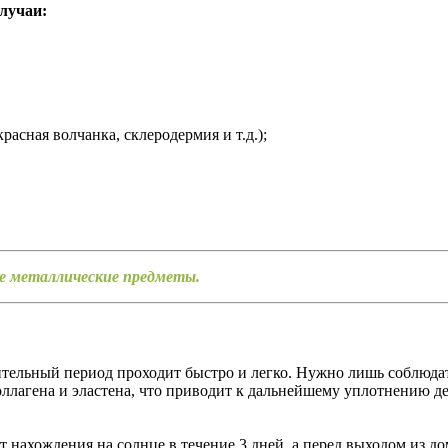
лучаи:
асная волчанка, склеродермия и т.д.);
е металлические предметы.
ительный период проходит быстро и легко. Нужно лишь соблюда
ллагена и эластена, что приводит к дальнейшему уплотнению дер
.
т нахождения на солнце в течение 3 дней, а перед выходом из д