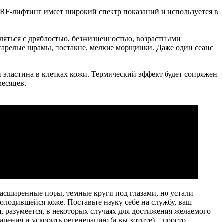
RF-лифтинг имеет широкий спектр показаний и используется в
ляться с дряблостью, безжизненностью, возрастными
старелые шрамы, постакне, мелкие морщинки. Даже один сеанс
и эластина в клетках кожи. Термический эффект будет сопряжен
месяцев.
расширенные поры, темные круги под глазами, но устали
олодившейся коже. Поставьте науку себе на службу, ваш
, разумеется, в некоторых случаях для достижения желаемого
арения и ускорить регенерацию (а вы хотите) – просто