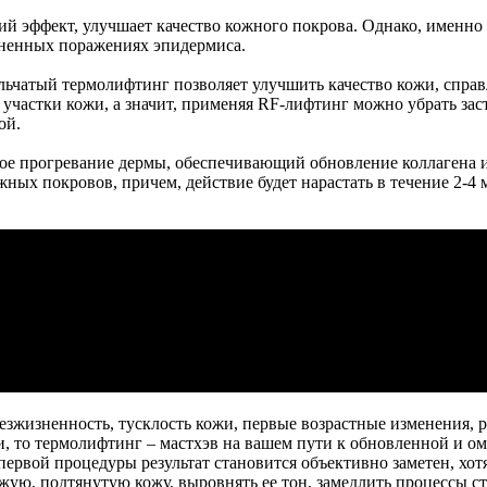
й эффект, улучшает качество кожного покрова. Однако, именно 
зненных поражениях эпидермиса.
льчатый термолифтинг позволяет улучшить качество кожи, справ
 участки кожи, а значит, применяя RF-лифтинг можно убрать за
ой.
бокое прогревание дермы, обеспечивающий обновление коллагена 
ных покровов, причем, действие будет нарастать в течение 2-4 
безжизненность, тусклость кожи, первые возрастные изменения, 
и, то термолифтинг – мастхэв на вашем пути к обновленной и ом
ервой процедуры результат становится объективно заметен, хотя
ежую, подтянутую кожу, выровнять ее тон, замедлить процессы ст