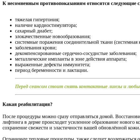
К несомненным противопоказаниям относятся следующие с
тяжелая гипертония;
наличие кардиостимулятора;
сахарный диабет;
злокачественные новообразования;
системные поражения соединительной ткани (системная кр
заболевания крови;
декомпенсированные сердечно-сосудистые заболевания;
металлические импланты в зоне действия аппарата;
выраженные дефекты иммунитета;
период беременности и лактации.
Перед сеансом стоит снять контактные линзы и любы
Какая реабилитация?
После процедуры можно сразу отправляться домой. Восстанов
лифтинга в дерме происходит усиленное образование нового ко
сохранение свежести и эластичности вашей обновлённой кожи
Ограничьте тепловые процедуры, также следует воздержаться о