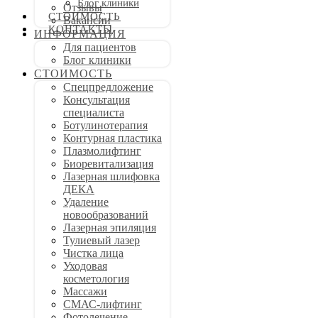
Блог клиники
Отзывы
СТОИМОСТЬ
Вакансии
КОНТАКТЫ
ИНФОРМАЦИЯ
Для пациентов
Блог клиники
СТОИМОСТЬ
Спецпредложение
Консультация
специалиста
Ботулинотерапия
Контурная пластика
Плазмолифтинг
Биоревитализация
Лазерная шлифовка
ДЕКА
Удаление
новообразований
Лазерная эпиляция
Тулиевый лазер
Чистка лица
Уходовая
косметология
Массажи
СМАС-лифтинг
Фотолечение