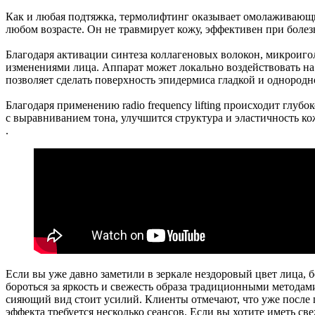
Как и любая подтяжка, термолифтинг оказывает омолаживающи
любом возрасте. Он не травмирует кожу, эффективен при боле
Благодаря активации синтеза коллагеновых волокон, микроиго
изменениями лица. Аппарат может локально воздействовать на
позволяет сделать поверхность эпидермиса гладкой и однородн
Благодаря применению radio frequency lifting происходит глу
с выравниванием тона, улучшится структура и эластичность кож
.
Если вы уже давно заметили в зеркале нездоровый цвет лица, 
бороться за яркость и свежесть образа традиционными методам
сияющий вид стоит усилий. Клиенты отмечают, что уже после п
эффекта требуется несколько сеансов. Если вы хотите иметь св