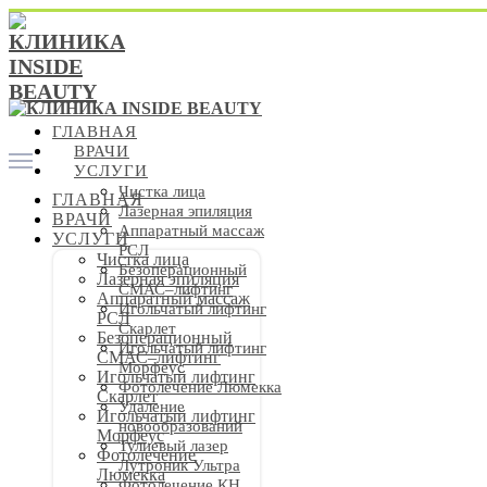
ГЛАВНАЯ
ВРАЧИ
УСЛУГИ
Чистка лица
ГЛАВНАЯ
Лазерная эпиляция
ВРАЧИ
Аппаратный массаж
УСЛУГИ
РСЛ
Чистка лица
Безоперационный
Лазерная эпиляция
СМАС–лифтинг
Аппаратный массаж
Игольчатый лифтинг
РСЛ
Скарлет
Безоперационный
Игольчатый лифтинг
СМАС–лифтинг
Морфеус
Игольчатый лифтинг
Фотолечение Люмекка
Скарлет
Удаление
Игольчатый лифтинг
новообразований
Морфеус
Тулиевый лазер
Фотолечение
Лутроник Ультра
Люмекка
Фотолечение КН