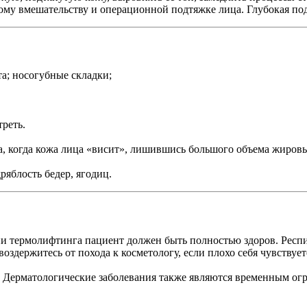
ому вмешательству и операционной подтяжке лица. Глубокая под
та; носогубные складки;
треть.
а, когда кожа лица «висит», лишившись большого объема жиров
ряблость бедер, ягодиц.
ии термолифтинга пациент должен быть полностью здоров. Респ
здержитесь от похода к косметологу, если плохо себя чувствует
 Дерматологические заболевания также являются временным огр