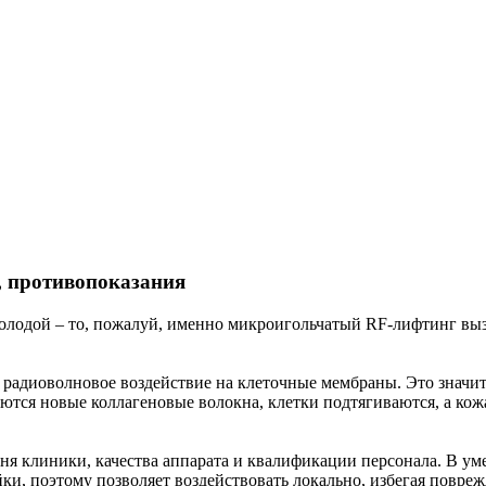
, противопоказания
 молодой – то, пожалуй, именно микроигольчатый RF-лифтинг вы
ь радиоволновое воздействие на клеточные мембраны. Это знач
уются новые коллагеновые волокна, клетки подтягиваются, а кож
ня клиники, качества аппарата и квалификации персонала. В ум
йки, поэтому позволяет воздействовать локально, избегая повр