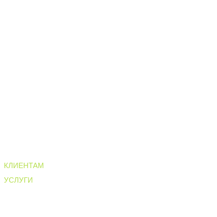
• покупателей
КЛИЕНТАМ
лазерная эпиляция
УСЛУГИ
чистка лица
анализы
лазерная терапия
уходовая косметология
лазерный пилинг