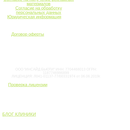
материалов
Согласие на обработку
персональных данных
Юридическая информация
БЕСТСЕЛЛЕРЫ
косметика для:
о клинике
Договор оферты
БИОДОБАВКИ
биоревитализация
и мезотерапия
ботулинотерапия
контурная пластика
плазмотерапия
ООО "ИНСАЙД БЬЮТИ" ИНН: 7704468013 ОГРН:
1187746986899
ЛИЦЕНЦИЯ: Л041-01137-77/00331974 от 06.06.2019г.
ПРАЙСЫ
Проверка лицензии
вакансии
• пациентов
информация для:
БЛОГ КЛИНИКИ
• Морфеус
• Скарлет
аппаратный массаж RSL/РСЛ