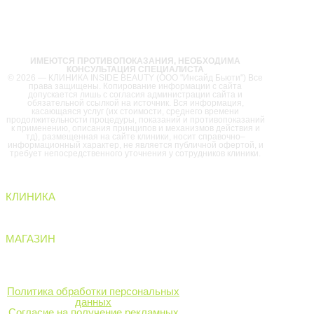
Смас–лифтинг
микротоковая терапия
удаление новообразований
фотолечение
Игольчатый лифтинг:
ИМЕЮТСЯ ПРОТИВОПОКАЗАНИЯ, НЕОБХОДИМА
КОНСУЛЬТАЦИЯ СПЕЦИАЛИСТА
© 2026 — КЛИНИКА INSIDE BEAUTY (ООО "Инсайд Бьюти") Все
права защищены. Копирование информации с сайта
допускается лишь с согласия администрации сайта и
обязательной ссылкой на источник. Вся информация,
касающаяся услуг (их стоимости, среднего времени
продолжительности процедуры, показаний и противопоказаний
к применению, описания принципов и механизмов действия и
тд), размещенная на сайте клиники, носит справочно–
информационный характер, не является публичной офертой, и
требует непосредственного уточнения у сотрудников клиники.
• лица
• тела
КЛИНИКА
• волос
команда
схема работы
МАГАЗИН
оборудование
отзывы
лицензии
• шеи & декольте
Политика обработки персональных
данных
Согласие на получение рекламных